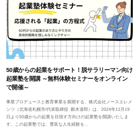
m
i
n
50歳からの起業をサポート！脱サラリーマン向け
起業塾を開講 ～無料体験セミナーをオンライン
で開催～
2
b
事業プロデュースと教育事業を展開する、株式会社ノースエレメ
0
y
ンツ（北海道札幌市/代表取締役 :殿木達郎）は、2024年11月19
2
n
日より50歳からの起業を目指す方向けの起業塾を開講いたしま
4
o
す。この起業塾では、豊富な人生経験を...
年
r
1
t