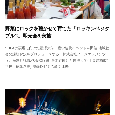
野菜にロックを聴かせて育てた「ロッキンベジタ
ブル®︎」即売会を実施
2
b
SDGsの実現に向けた麗澤大学、産学連携イベントを開催 地域社
0
y
会の課題解決をプロデュースする、株式会社ノースエレメンツ
2
n
（北海道札幌市/代表取締役 :殿木達郎）と麗澤大学(千葉県柏市/
4
o
学長：徳永澄憲) 籠義樹ゼミの産学連携...
年
r
1
t
0
h
月
e
3
-
日
a
d
m