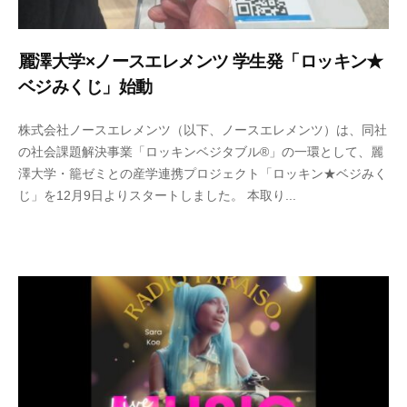
麗澤大学×ノースエレメンツ 学生発「ロッキン★
ベジみくじ」始動
2
b
株式会社ノースエレメンツ（以下、ノースエレメンツ）は、同社
0
y
の社会課題解決事業「ロッキンベジタブル®」の一環として、麗
2
n
澤大学・籠ゼミとの産学連携プロジェクト「ロッキン★ベジみく
5
o
じ」を12月9日よりスタートしました。 本取り...
年
r
1
t
2
h
月
e
9
-
日
a
d
m
i
n