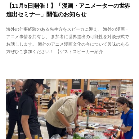
【11月5日開催！】「漫画・アニメーターの世界
進出セミナー」開催のお知らせ
2
b
海外の仕事経験のある先生方をスピーカに迎え、 海外の漫画・
0
y
アニメ事情を共有し、 参加者に世界進出の可能性を対談形式で
2
n
お話しします。 海外のアニメ漫画文化の今について興味のある
4
o
方ぜひご参加ください！ 【ゲストスピーカー紹介...
年
r
1
t
1
h
月
e
1
-
日
a
d
m
i
n