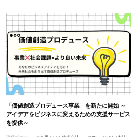
1
h
月
e
1
-
9
a
日
d
m
i
n
「価値創造プロデュース事業」を新たに開始 ～
アイデアをビジネスに変えるための支援サービス
を提供～
2
b