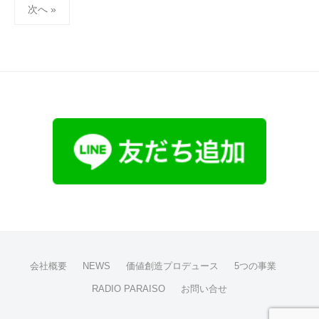
投
4
-
次へ »
稿
日
a
の
d
m
ペ
i
ー
n
ジ
送
り
会社概要
NEWS
価値創造プロデュース
5つの事業
RADIO PARAISO
お問い合せ