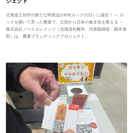
ジェクト
2
b
北海道士別市の新たな特産品が6/9(ロックの日）に誕生！ ～ ロ
0
y
ックを聴いて育った蕎麦で、士別から日本の食文化を変える ～
2
n
株式会社ノースエレメンツ（北海道札幌市、代表取締役：殿木達
6
o
郎）は、農業ブランディングプロジェクト...
年
r
6
t
月
h
9
e
日
-
a
d
m
i
n