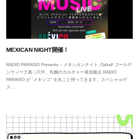
MEXICAN NIGHT開催！
2
b
RADIO PARAISO Presents – メキシカンナイト ¡Salud! ゴールデ
0
y
ンウィーク真っ只中、札幌のカルチャー発信拠点 RADIO
2
n
PARAISO が “メキシコ” を丸ごと持ってきます。スペシャルゲ
5
o
ス...
年
r
4
t
月
h
2
e
7
-
日
a
d