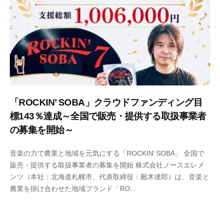
「ROCKIN’ SOBA」クラウドファンディング目
標143％達成～全国で販売・提供する取扱事業者
の募集を開始～
2
b
音楽の力で農業と地域を元気にする「ROCKIN’ SOBA」 全国で
0
y
販売・提供する取扱事業者の募集を開始 株式会社ノースエレメ
2
n
ンツ（本社：北海道札幌市、代表取締役：殿木達郎）は、音楽と
6
o
農業を掛け合わせた地域ブランド「RO...
年
r
8
t
月
h