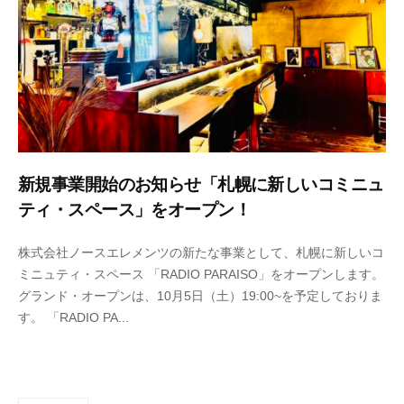
i
n
新規事業開始のお知らせ「札幌に新しいコミニュ
ティ・スペース」をオープン！
2
b
株式会社ノースエレメンツの新たな事業として、札幌に新しいコ
0
y
ミニュティ・スペース 「RADIO PARAISO」をオープンします。
2
n
グランド・オープンは、10月5日（土）19:00~を予定しておりま
4
o
す。 「RADIO PA...
年
r
9
t
月
h
2
e