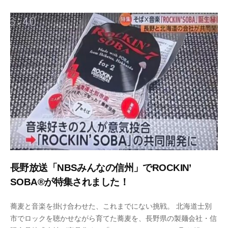
5
e
日
-
a
d
m
i
n
長野放送「NBSみんなの信州」でROCKIN’
SOBA®が特集されました！
2
b
蕎麦と音楽を掛け合わせた、これまでにない挑戦。 北海道士別
0
y
市でロックを聴かせながら育てた蕎麦を、長野県の製麺会社・信
2
n