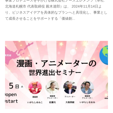
事業プロデュースを手がける株式会社ノースエレメンツ（本社:
0
y
北海道札幌市 代表取締役 殿木達郎）は、 2024年11月14日よ
2
n
り、ビジネスアイデアを具体的なプランへと具現化し、事業とし
4
o
て成長させることをサポートする「価値創...
年
r
1
t
1
h
月
e
1
-
4
a
日
d
m
i
n