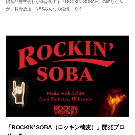
陽食品株式会社が商品化する「ROCKIN’ SOBA®」の取り組み
6
o
が、長野放送「NBSみんなの信州」で特...
年
r
7
t
月
h
1
e
0
-
日
a
d
m
i
n
「ROCKIN’ SOBA（ロッキン蕎麦）」開発プロ