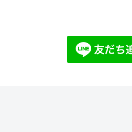
シ
ョ
ン