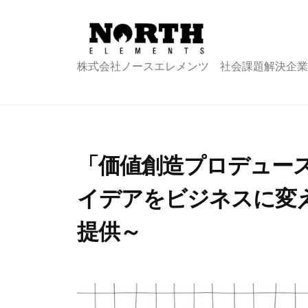
コ
式
ン
会
テ
社
株
株式会社ノースエレメンツ 社会課題解決企業
ン
ノ
式
ツ
ー
会
へ
ス
エ
社
ス
レ
キ
ノ
「価値創造プロデュース
メ
ッ
ー
ン
イデアをビジネスに変
プ
ス
ツ
エ
提供～
レ
2
b
メ
0
y
ン
2
n