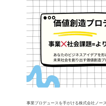
ツ
4
o
年
r
1
t
1
h
月
e
1
-
4
a
日
d
m
i
n
事業プロデュースを手がける株式会社ノース