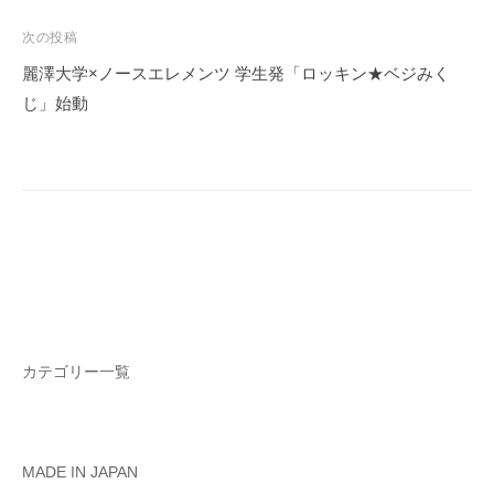
ビ
ゲ
次の投稿
ー
麗澤大学×ノースエレメンツ 学生発「ロッキン★ベジみく
シ
じ」始動
ョ
ン
カテゴリー一覧
MADE IN JAPAN