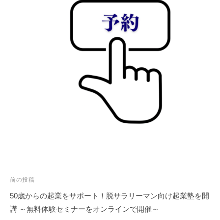
投
前の投稿
稿
50歳からの起業をサポート！脱サラリーマン向け起業塾を開
ナ
講 ～無料体験セミナーをオンラインで開催～