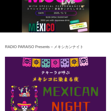
d
m
i
n
RADIO PARAISO Presents – メキシカンナイト