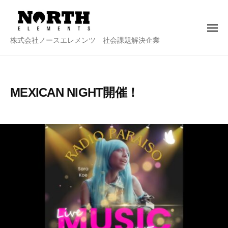
株
ー
コ
式
ン
会
メ
テ
社
ニ
株
株式会社ノースエレメンツ 社会課題解決企業
ュ
ン
ノ
ー
式
ー
ツ
会
ス
へ
社
エ
ス
MEXICAN NIGHT開催！
ノ
レ
キ
メ
ー
2
b
ッ
ン
ス
0
y
プ
ツ
2
n
エ
5
o
レ
年
r
メ
4
t
ン
月
h
ツ
2
e
7
-
日
a