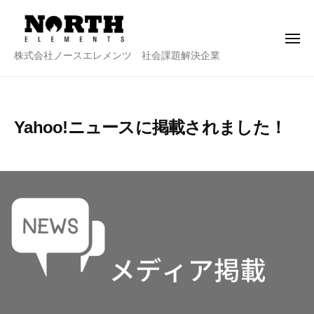
株
ー
コ
式
ン
会
メ
テ
社
ニ
株
株式会社ノースエレメンツ 社会課題解決企業
ュ
ン
ノ
ー
式
ー
ツ
会
ス
へ
社
エ
ス
Yahoo!ニュースに掲載されました！
ノ
レ
キ
メ
ー
2
b
ッ
ン
ス
0
y
プ
ツ
2
n
エ
2
o
レ
年
r
メ
9
t
ン
月
h
ツ
1
e
6
-
日
a