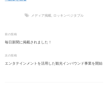
メディア掲載
,
ロッキンベジタブル
投
前の投稿
稿
毎日新聞に掲載されました！
ナ
ビ
次の投稿
ゲ
エンタテインメントを活用した観光インバウンド事業を開始
ー
シ
ョ
ン