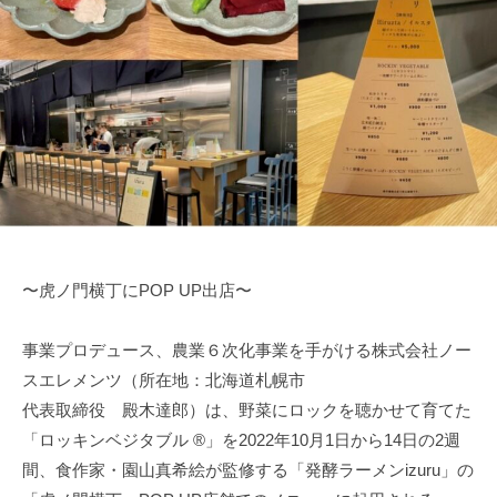
1
t
0
h
月
e
1
-
日
a
d
m
i
n
〜虎ノ門横丁にPOP UP出店〜
事業プロデュース、農業６次化事業を手がける株式会社ノー
スエレメンツ（所在地：北海道札幌市
代表取締役 殿木達郎）は、野菜にロックを聴かせて育てた
「ロッキンベジタブル ®︎」を2022年10月1日から14日の2週
間、食作家・園山真希絵が監修する「発酵ラーメンizuru」の