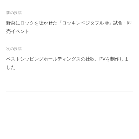
投
前の投稿
稿
野菜にロックを聴かせた「ロッキンベジタブル ®︎」試食・即
ナ
売イベント
ビ
ゲ
次の投稿
ー
ベストシッピングホールディングスの社歌、PVを制作しま
シ
した
ョ
ン