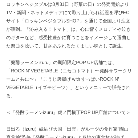
ロッキンベジタブルは8月31日（野菜の日）の発売開始より
TV・新聞・ネットメディアにて取り上げられ話題を呼びEC
サイト「ロッキンベジタブルSHOP」を通じて全国より注文
が殺到。「沁み入る！トマト」は、心に響くメロディや泣き
のギターなど、感受性豊かに育つことをイメージして選曲し
た楽曲を聴いて、甘さあふれるたくましい味として誕生。
「発酵ラーメンizuru」の期間限定POP UP店舗では、
「ROCKIN’ VEGETABLE（ニセコトマト）〜発酵サワークリ
ームと共に〜」「こうじ唐揚げ with すっぱいROCKIN’
VEGETABLE（イズモビーツ）」というメニューで販売され
る。
＜「発酵ラーメンizuru」虎ノ門横丁POP UP店舗について＞
日出る（izuru）縁結び大国「出雲」がルーツの食作家”園山
真希絵”監修「発酵ラーメンizuru」と各地の恵食材が結ば