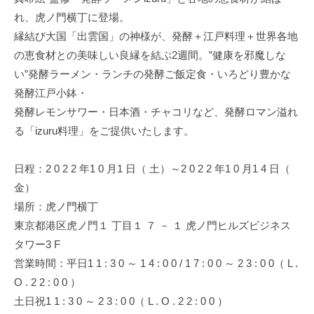
れ、虎ノ門横丁に登場。
縁結び大国「出雲国」の神様が、発酵＋江戸料理＋世界各地
の恵食材との美味しい良縁を結ぶ2週間。”健康を邪魔しな
い”発酵ラーメン・ランチの発酵ご飯定食・いろどり豊かな
発酵江戸小鉢・
発酵レモンサワー・日本酒・チャコリなど、発酵ロマン溢れ
る「izuru料理」をご提供いたします。
日程：2 0 2 2 年1 0 月1 日（ 土）～2 0 2 2 年1 0 月1 4 日（
金）
場所：虎ノ門横丁
東京都港区虎ノ門１ 丁目１ ７ － １ 虎ノ門ヒルズビジネス
タワー3 F
営業時間：平日1 1 : 3 0 ～ 1 4 : 0 0 / 1 7 : 0 0 ～ 2 3 : 0 0（ L .
O . 2 2 : 0 0 ）
土日祝1 1 : 3 0 ～ 2 3 : 0 0（ L . O . 2 2 : 0 0 ）