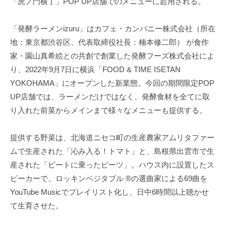
「虎ノ門横丁」POP UP店舗でのメニューに起用される。
「発酵ラーメンizuru」はカフェ・カンパニー株式会社（所在
地：東京都渋谷区、代表取締役社長：楠本修二郎） が食作
家・園山真希絵との共創で創業した発酵フーズ株式会社によ
り、2022年9月7日に横浜「FOOD & TIME ISETAN
YOKOHAMA」にオープンした新業態。今回の期間限定POP
UP店舗では、ラーメンだけではなく、発酵食材を全てに取
り入れた前菜からメインまで様々なメニューも提供する。
提供する野菜は、北海道ニセコ町の生産農家アムリタファー
ムで生産された「沁み入る！トマト」と、島根県出雲市で生
産された「ビートに乗ったビーツ」。ハウス内に設置したス
ピーカーで、ロッキンベジタブル ®︎の選曲家による69曲を
YouTube Musicでプレイリスト化し、日中6時間以上聴かせ
て生育させた。