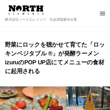
株
ー
コ
式
ン
会
メ
テ
社
ニ
株
株式会社ノースエレメンツ 社会課題解決企業
ュ
ン
ノ
ー
式
ー
ツ
会
ス
へ
社
エ
ス
野菜にロックを聴かせて育てた「ロッ
ノ
レ
キ
キンベジタブル ®︎」が発酵ラーメン
メ
ー
ッ
ン
ス
izuruのPOP UP店にてメニューの食材
プ
ツ
エ
に起用される
レ
メ
2
b
0
y
ン
2
n
ツ
2
o
年
r