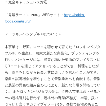
※完全キャッシュレス対応
「発酵ラーメン izuru」WEBサイト：
https://hakko-
foods.com/izuru/
＜ロッキンベジタブル ®︎について＞
本事業は、野菜にロックを聴かせて育てた「ロッキンベジタ
ブル®︎」を生産し、農家の新たな商品化、ブランディングを
行い、パッケージには、野菜が聴いた楽曲のプレイリストに
QRコードを通じてアクセスすることができ、料理をしなが
ら、食事をしながら音楽と共に楽しさを味わうことができ、
楽曲の試聴機会を増やすことで音楽業界へも貢献する。音楽
と農業の異色な組み合わせにより、新たな市場を開拓してい
く。 またロッキンベジタブル®︎は、従来の市場流通させるた
めの規格選別を行わず、規格外の野菜(不格好、半端、扱い
づらいと言うネガティブイメージ)を、多様で個性のあるユ