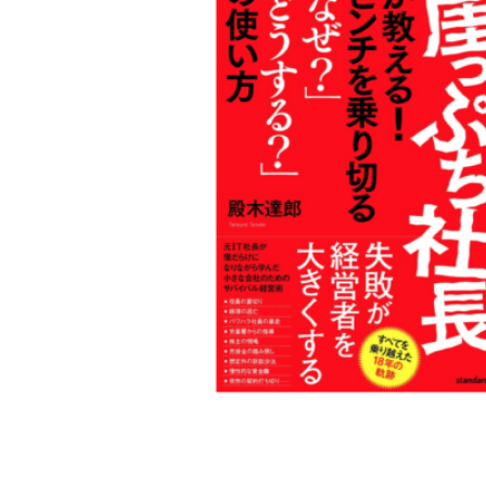
ツ
9
o
年
r
3
t
月
h
8
e
日
-
a
d
m
i
n