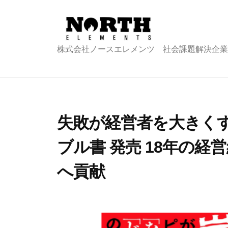
コ
式
ン
会
テ
社
株
株式会社ノースエレメンツ 社会課題解決企業
ン
ノ
式
ツ
ー
会
へ
ス
エ
社
ス
レ
キ
ノ
失敗が経営者を大きく
メ
ッ
ー
ン
ブル書 発売 18年の
プ
ス
ツ
エ
へ貢献
レ
2
b
メ
0
y
ン
1
n