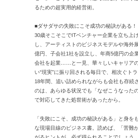
るための超実用的経営術。
■ダサダサの失敗にこそ成功の秘訣がある！
30歳そこそこでITベンチャー企業を立ち上
し、アーティストのビジネスモデルや海外展
億円、子会社1社を設立し、年商5億円の企
会社を起業……と一見、華々しいキャリア
い“現実”に振り回される毎日で、相次ぐト
18年間、追い詰められながらも会社も存続
のは、あらゆる状況でも「なぜこうなった
で対応してきた処世術があったから。
「失敗にこそ、成功の秘訣がある」と身を
な現場目線のビジネス書。読めば、「苦難
がるヒントが、必ず得られることでしょう