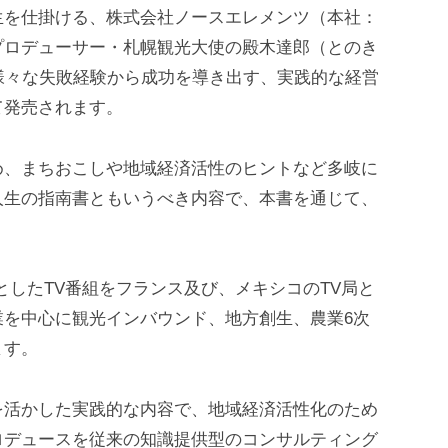
生を仕掛ける、株式会社ノースエレメンツ（本社：
プロデューサー・札幌観光大使の殿木達郎（とのき
様々な失敗経験から成功を導き出す、実践的な経営
て発売されます。
め、まちおこしや地域経済活性のヒントなど多岐に
人生の指南書ともいうべき内容で、本書を通じて、
としたTV番組をフランス及び、メキシコのTV局と
業を中心に観光インバウンド、地方創生、農業6次
ます。
を活かした実践的な内容で、地域経済活性化のため
ロデュースを従来の知識提供型のコンサルティング