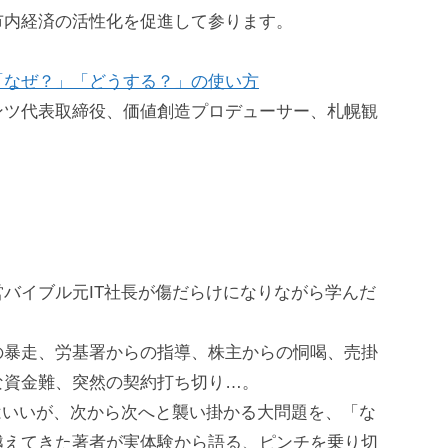
市内経済の活性化を促進して参ります。
「なぜ？」「どうする？」の使い方
ンツ代表取締役、価値創造プロデューサー、札幌観
バイブル元IT社長が傷だらけになりながら学んだ
の暴走、労基署からの指導、株主からの恫喝、売掛
な資金難、突然の契約打ち切り…。
はいいが、次から次へと襲い掛かる大問題を、「な
越えてきた著者が実体験から語る、ピンチを乗り切