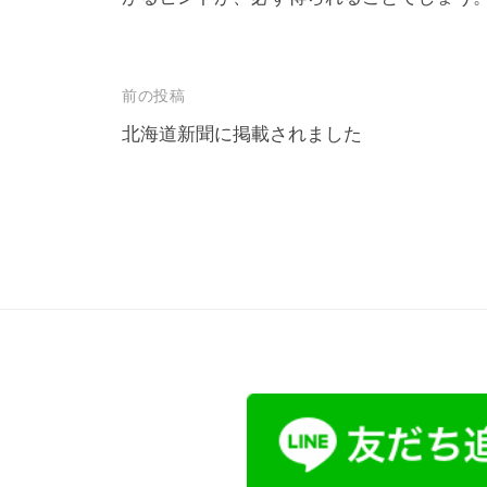
投
前の投稿
稿
北海道新聞に掲載されました
ナ
ビ
ゲ
ー
シ
ョ
ン