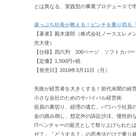
とは異なる、実践型の事業プロデュースで
崖っぷち社長が教える！ピンチを乗り切る
【著者】殿木達郎（株式会社ノースエレメ
光大使）
【仕様】四六判 200ページ ソフトカバー
【定価】1,500円+税
【発売日】2019年3月11日（月）
失敗が経営者を大きくする！前代未聞の経営
小さな会社のためのサバイバル経営術
役員の裏切り、経理の逃亡、パワハラ社員
金の踏み倒し、想定外の訴訟沙汰、慢性的
ITベンチャーの寵児として祭り上げられた
ぜ？」「どうする？」の思考法だけで乗り