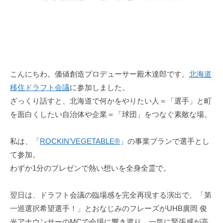
d
m
i
n
こんにちわ。価値創造プロデューサー殿木達郎です。
北海道
移住ドラフト会議
に参加しました。
ざっくり話すと、北海道で何かをやりたい人＝「選手」と町
を面白くしたい自治体や企業＝「球団」をつなぐ素敵な場。
私は、「
ROCKIN’VEGETABLE®
」の事業プランで選手とし
て参加。
わずか1分のプレゼンで熱い想いを全身全霊で。
翌日は、ドラフト会議の臨場感を完全再現する演出で、「第
一巡選択希望選手！」とおなじみのフレーズがUHB廣岡 俊
光アナウンサーのMCで会場に響き渡り、一気に緊張感が高