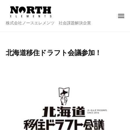
株
ー
コ
式
ン
会
メ
テ
社
ニ
株
株式会社ノースエレメンツ 社会課題解決企業
ュ
ン
ノ
ー
式
ー
ツ
会
ス
へ
社
エ
ス
北海道移住ドラフト会議参加！
ノ
レ
キ
メ
ー
2
b
ッ
ン
ス
0
y
プ
ツ
2
n
エ
2
o
レ
年
r
メ
3
t
ン
月
h
ツ
6
e
日
-
a