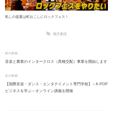
私しの提案は町おこしにロックフェス！
地方創生
投
前の投稿
稿
音楽と農業のインタークロス（異種交配）事業を開始します
ナ
ビ
次の投稿
ゲ
【国際音楽・ダンス・エンタテイメント専門学校】～K-POP
ー
ビジネスを学ぶ～オンライン講義を開催
シ
ョ
ン