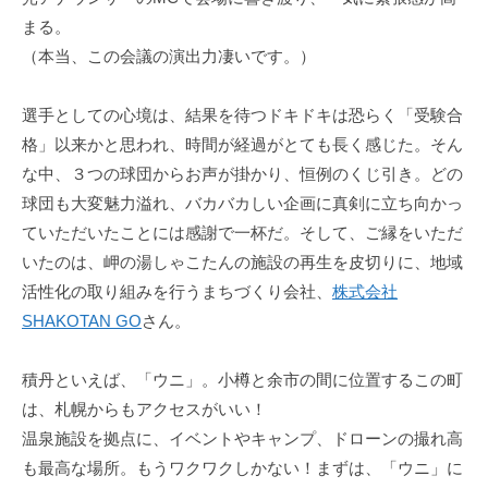
まる。
（本当、この会議の演出力凄いです。）
選手としての心境は、結果を待つドキドキは恐らく「受験合
格」以来かと思われ、時間が経過がとても長く感じた。そん
な中、３つの球団からお声が掛かり、恒例のくじ引き。どの
球団も大変魅力溢れ、バカバカしい企画に真剣に立ち向かっ
ていただいたことには感謝で一杯だ。そして、ご縁をいただ
いたのは、岬の湯しゃこたんの施設の再生を皮切りに、地域
活性化の取り組みを行うまちづくり会社、
株式会社
SHAKOTAN GO
さん。
積丹といえば、「ウニ」。小樽と余市の間に位置するこの町
は、札幌からもアクセスがいい！
温泉施設を拠点に、イベントやキャンプ、ドローンの撮れ高
も最高な場所。もうワクワクしかない！まずは、「ウニ」に